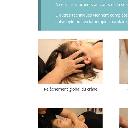
A certains moments au cours de la séance
D’autres techniques viennent compléter
pulsologie ou fasciathérapie vasculaire
Relâchement global du crâne