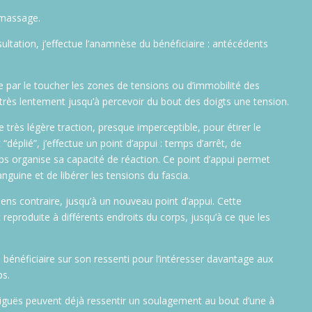
 massage.
ltation, j’effectue l’anamnèse du bénéficiaire : antécédents
ue par le toucher les zones de tensions ou d’immobilité des
 très lentement jusqu’à percevoir du bout des doigts une tension.
e très légère traction, presque imperceptible, pour étirer le
“déplié”, j’effectue un point d’appui : temps d’arrêt, de
ps organise sa capacité de réaction. Ce point d’appui permet
nguine et de libérer les tensions du fascia.
sens contraire, jusqu’à un nouveau point d’appui. Cette
eproduite à différents endroits du corps, jusqu’à ce que les
le bénéficiaire sur son ressenti pour l’intéresser davantage aux
ps.
 aiguës peuvent déjà ressentir un soulagement au bout d’une à